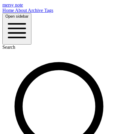
mersy note
Home
About
Archive
Tags
Open sidebar
Search