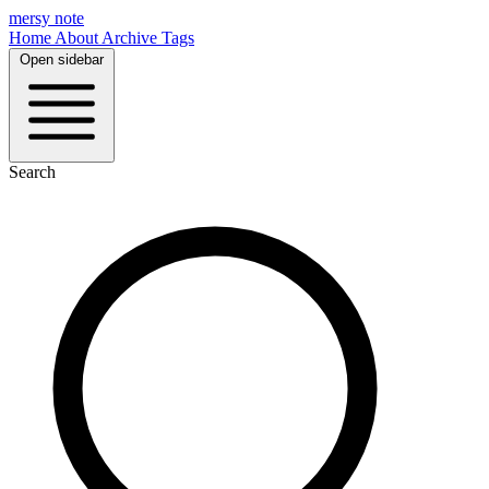
mersy note
Home
About
Archive
Tags
Open sidebar
Search