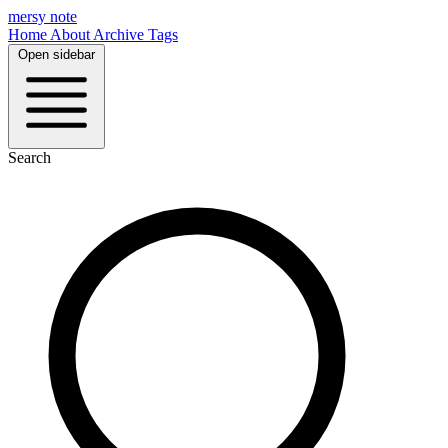
mersy note
Home
About
Archive
Tags
Open sidebar
Search