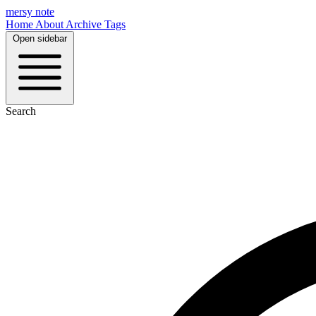
mersy note
Home
About
Archive
Tags
Open sidebar
Search