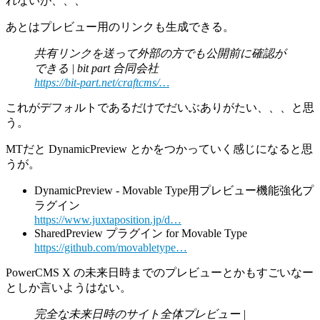
れないが、、、
あとはプレビュー用のリンクも生成できる。
共有リンクを送って外部の方でも公開前に確認が
できる | bit part 合同会社
https://bit-part.net/craftcms/…
これがデフォルトであるだけでだいぶありがたい、、、と思
う。
MTだと DynamicPreview とかをつかっていく感じになると思
うが。
DynamicPreview - Movable Type用プレビュー機能強化プ
ラグイン
https://www.juxtaposition.jp/d…
SharedPreview プラグイン for Movable Type
https://github.com/movabletype…
PowerCMS X の未来日時までのプレビューとかもすごいなー
としか言いようはない。
完全な未来日時のサイト全体プレビュー |