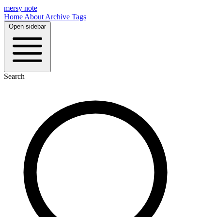
mersy note
Home
About
Archive
Tags
Open sidebar
Search