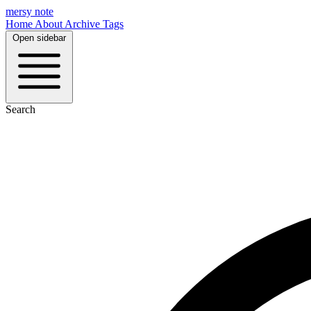
mersy note
Home
About
Archive
Tags
Open sidebar
Search