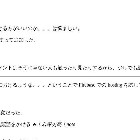
ける方がいいのか、、、は悩ましい。
を使って追加した。
メントはそうじゃない人も触ったり見たりするから、少しでも
るような、、、ということで Firebase での hosting を試
大変だった。
ック認証をかける 🔥｜君塚史高｜note