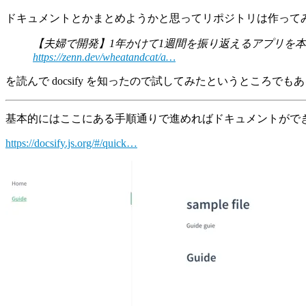
ドキュメントとかまとめようかと思ってリポジトリは作って
【夫婦で開発】1年かけて1週間を振り返えるアプリを
https://zenn.dev/wheatandcat/a…
を読んで docsify を知ったので試してみたというところでも
基本的にはここにある手順通りで進めればドキュメントがで
https://docsify.js.org/#/quick…