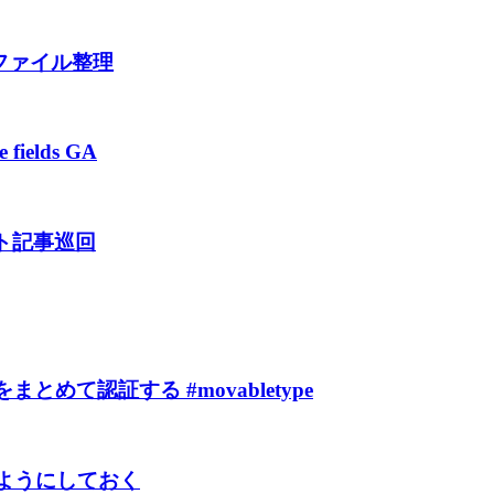
と仕様ファイル整理
 fields GA
ジェント記事巡回
とめて認証する #movabletype
ないようにしておく