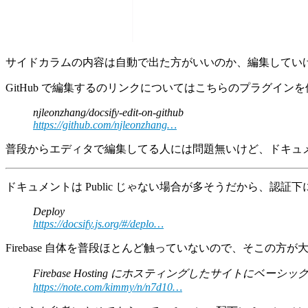
サイドカラムの内容は自動で出た方がいいのか、編集してい
GitHub で編集するのリンクについてはこちらのプラグイン
njleonzhang/docsify-edit-on-github
https://github.com/njleonzhang…
普段からエディタで編集してる人には問題無いけど、ドキュ
ドキュメントは Public じゃない場合が多そうだから、認証下におけ
Deploy
https://docsify.js.org/#/deplo…
Firebase 自体を普段ほとんど触っていないので、そこの方が
Firebase Hosting にホスティングしたサイトにベーシ
https://note.com/kimmy/n/n7d10…