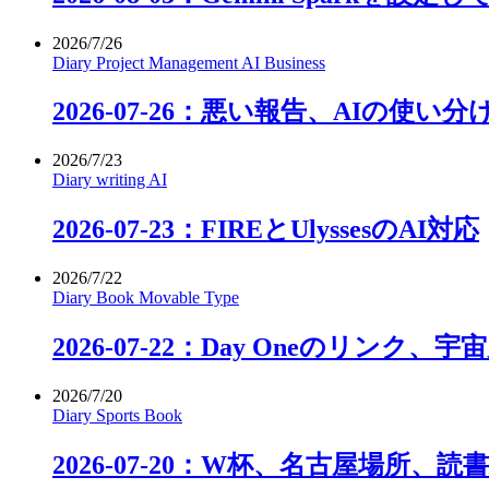
2026/7/26
Diary
Project Management
AI
Business
2026-07-26：悪い報告、AIの使い
2026/7/23
Diary
writing
AI
2026-07-23：FIREとUlyssesのAI対応
2026/7/22
Diary
Book
Movable Type
2026-07-22：Day Oneのリンク、宇宙
2026/7/20
Diary
Sports
Book
2026-07-20：W杯、名古屋場所、読書