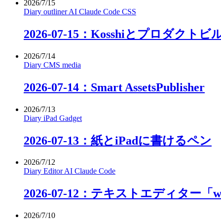
2026/7/15
Diary
outliner
AI
Claude Code
CSS
2026-07-15：Kosshiとプロダクト
2026/7/14
Diary
CMS
media
2026-07-14：Smart AssetsPublisher
2026/7/13
Diary
iPad
Gadget
2026-07-13：紙とiPadに書けるペン
2026/7/12
Diary
Editor
AI
Claude Code
2026-07-12：テキストエディター「
2026/7/10