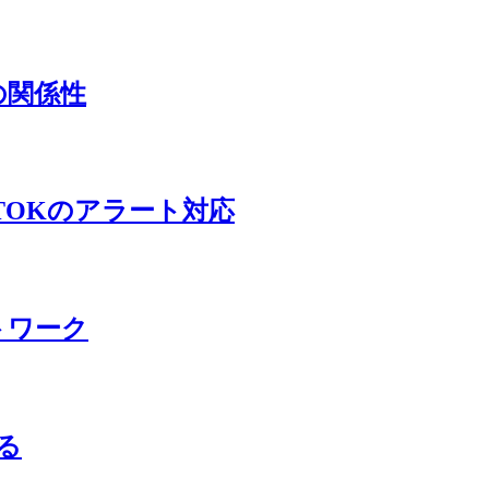
Iとの関係性
とATOKのアラート対応
ートワーク
る