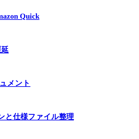
azon Quick
N遅延
ドキュメント
 プラグインと仕様ファイル整理