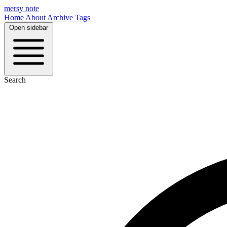
mersy note
Home
About
Archive
Tags
Open sidebar
Search