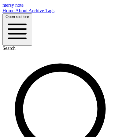
mersy note
Home
About
Archive
Tags
Open sidebar
Search