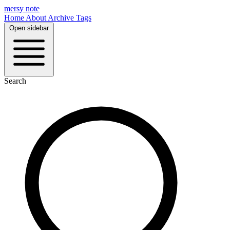
mersy note
Home
About
Archive
Tags
Open sidebar
Search