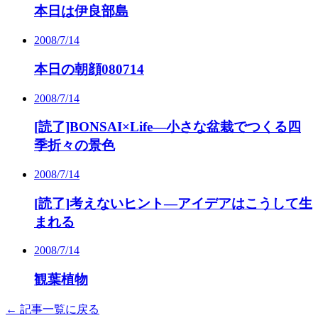
本日は伊良部島
2008/7/14
本日の朝顔080714
2008/7/14
[読了]BONSAI×Life―小さな盆栽でつくる四
季折々の景色
2008/7/14
[読了]考えないヒント―アイデアはこうして生
まれる
2008/7/14
観葉植物
← 記事一覧に戻る