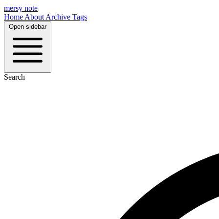
mersy note
Home
About
Archive
Tags
Open sidebar
Search