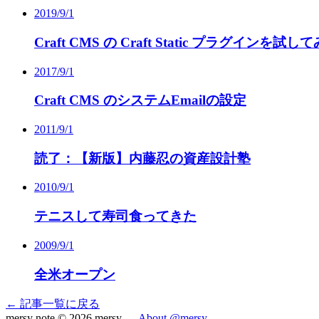
2019/9/1
Craft CMS の Craft Static プラグ
2017/9/1
Craft CMS のシステムEmailの設定
2011/9/1
読了：【新版】内藤忍の資産設計塾
2010/9/1
テニスして寿司食ってきた
2009/9/1
全米オープン
← 記事一覧に戻る
mersy note
© 2026 mersy —
About
@mersy