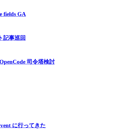
 fields GA
ジェント記事巡回
 OpenCode 司令塔検討
tup Event に行ってきた