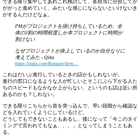
できる限り集中してあれこれ検討して、各担当に分担してが
ががっと進めていく、みたいな感じにならないといけないき
がするんだけどなぁ。
PMがプロジェクトを掛け持ちしているため、全
体の3割の時間程度しか本プロジェクトに時間が
割けない
なぜプロジェクトが炎上しているのか自分なりに
考えてみた - Qiita
https://qiita.com/Rapture/item…
これはだいぶ進行しているときの話かもしれないが。
進行の窓口になるような人が忙しいとそこにぶら下がる人た
ちのスピードもなかなか上がらない、というのも話は近い所
あるのかも？しれない。
できる限りこちらから首を突っ込んで、早い段階から確認な
どを入れていくようにしているけど。
どうしてもできないこともあるし、後になって「今このタイ
ミングで言われてもなぁ、、、」となってしまうこともあ
る。