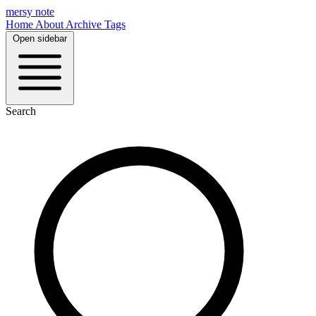
mersy note
Home
About
Archive
Tags
Open sidebar
Search