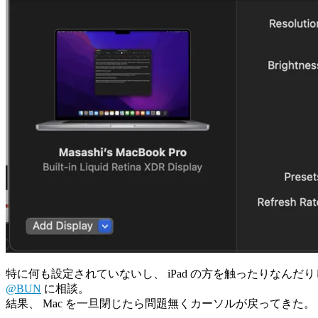
特に何も設定されていないし、 iPad の方を触ったりなんだ
@BUN
に相談。
結果、 Mac を一旦閉じたら問題無くカーソルが戻ってきた。