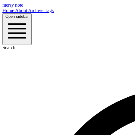
mersy note
Home
About
Archive
Tags
Open sidebar
Search