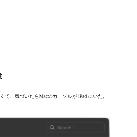
験
た。
、気づいたらMacのカーソルが iPad にいた。