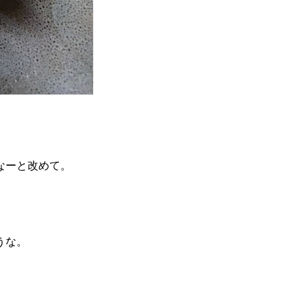
なーと改めて。
うな。