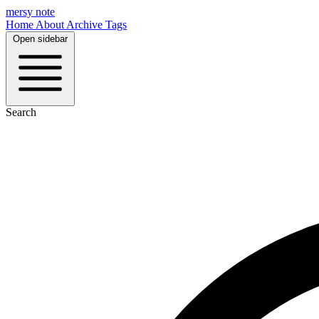
mersy note
Home
About
Archive
Tags
Open sidebar
Search