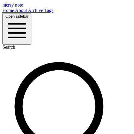
mersy note
Home
About
Archive
Tags
Open sidebar
Search