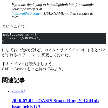
If you are deploying to https://
.github.io/
/, for example
your repository is at
https://github.com/<
;USERNAME>/
, then set base to
”/
/”.
ということで、
module.exports = {
   base: '/<REPO>/',
}
にしておいたのだけど、カスタムサブドメインにするとパス
がずれるので、
に変更しておいた。
`/`
ドキュメントは読みましょう。
GitHub Actions もっと調べてみよう。
関連記事
2026/7/2
2026-07-02：OASIS Smart Ring と GitHub
Issue fields GA