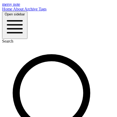
mersy note
Home
About
Archive
Tags
Open sidebar
Search