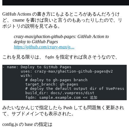
GitHub Actions の書き方にもよるところがあるんだろうけ
ど、 cname を書けば良いと言うのもあったりしたので、リ
ポジトリの説明を見てみる。
crazy-max/ghaction-github-pages: GitHub Action to
deploy to GitHub Pages
https://github.com/crazy-max/g…
これを見る限りは、
を指定すれば良さそうなので、
fqdn
- name: Deploy to GitHub Pages
        uses: crazy-max/ghaction-github-pages@v2
        with:
          # deploy to gh-pages branch
          target_branch: gh-pages
          # deploy the default output dir of VuePress
          build_dir: docs/.vuepress/dist
          fqdn: sample.example.com << 追加
みたいなかんじで指定したら Push しても問題無く更新され
て、サブドメインでも表示された。
config.js の base の指定は