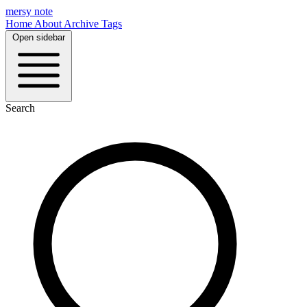
mersy note
Home
About
Archive
Tags
Open sidebar
Search