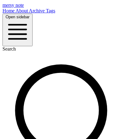
mersy note
Home
About
Archive
Tags
Open sidebar
Search