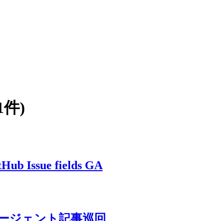
1件)
ub Issue fields GA
と AI エージェント記事巡回