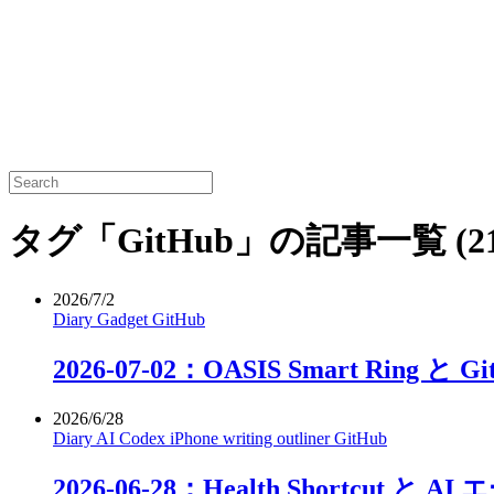
タグ「GitHub」の記事一覧
(2
2026/7/2
Diary
Gadget
GitHub
2026-07-02：OASIS Smart Ring と GitH
2026/6/28
Diary
AI
Codex
iPhone
writing
outliner
GitHub
2026-06-28：Health Shortcut 