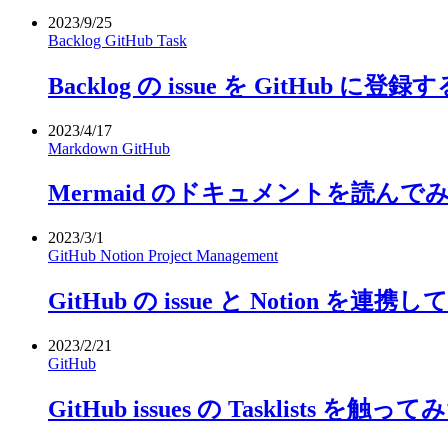
2023/9/25
Backlog
GitHub
Task
Backlog の issue を GitHub 
2023/4/17
Markdown
GitHub
Mermaid のドキュメントを読んで
2023/3/1
GitHub
Notion
Project Management
GitHub の issue と Notion を
2023/2/21
GitHub
GitHub issues の Tasklists を触って