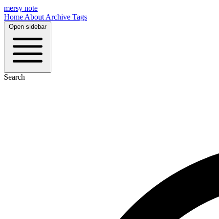
mersy note
Home
About
Archive
Tags
Open sidebar
Search