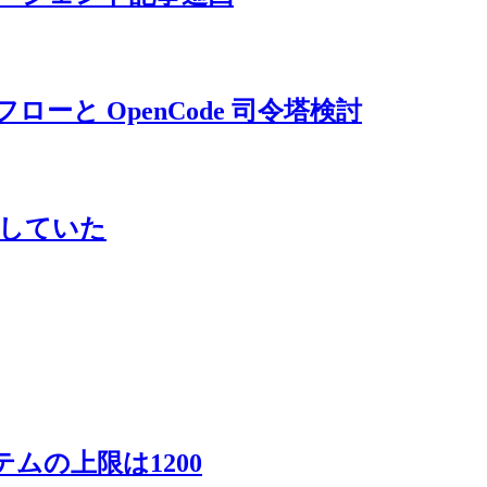
 取込フローと OpenCode 司令塔検討
を見落としていた
イテムの上限は1200