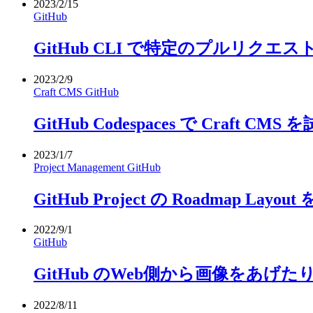
2023/2/15
GitHub
GitHub CLI で特定のプルリク
2023/2/9
Craft CMS
GitHub
GitHub Codespaces で Craft CMS
2023/1/7
Project Management
GitHub
GitHub Project の Roadmap Lay
2022/9/1
GitHub
GitHub のWeb側から画像をあ
2022/8/11