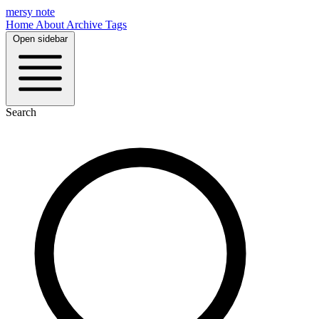
mersy note
Home
About
Archive
Tags
Open sidebar
Search