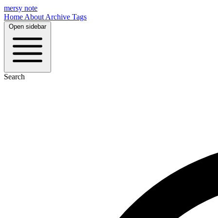
mersy note
Home
About
Archive
Tags
Open sidebar
Search