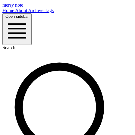
mersy note
Home
About
Archive
Tags
Open sidebar
Search