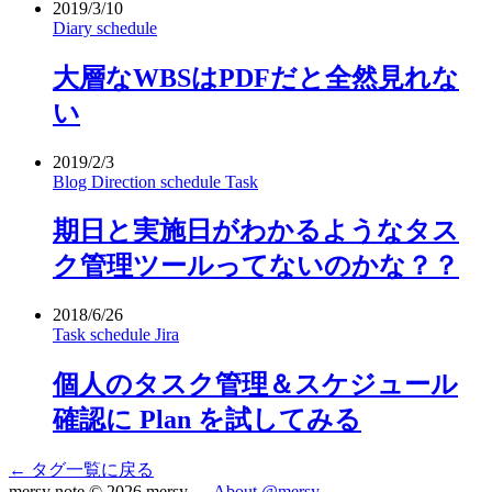
2019/3/10
Diary
schedule
大層なWBSはPDFだと全然見れな
い
2019/2/3
Blog
Direction
schedule
Task
期日と実施日がわかるようなタス
ク管理ツールってないのかな？？
2018/6/26
Task
schedule
Jira
個人のタスク管理＆スケジュール
確認に Plan を試してみる
← タグ一覧に戻る
mersy note
© 2026 mersy —
About
@mersy