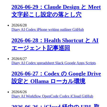
2026-06-29：Claude Design と Meet
文字起こし設定の落とし穴
2026/6/28
Diary
AI
Codex
iPhone
writing
outliner
GitHub
2026-06-28：Health Shortcut と AI
エージェント記事巡回
2026/6/27
Diary
AI
Codex
spreadsheet
Slack
Google Apps Scripts
2026-06-27：Codex の Google Drive
設定と Ollama ローカル環境
2026/6/26
Diary
AI
Workflow
OpenCode
Codex
iCloud
GitHub