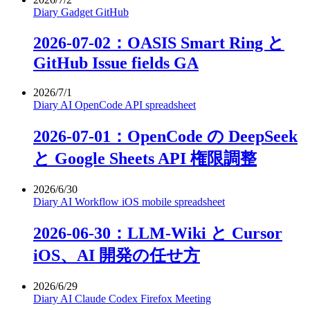
Diary
Gadget
GitHub
2026-07-02：OASIS Smart Ring と
GitHub Issue fields GA
2026/7/1
Diary
AI
OpenCode
API
spreadsheet
2026-07-01：OpenCode の DeepSeek
と Google Sheets API 権限調整
2026/6/30
Diary
AI
Workflow
iOS
mobile
spreadsheet
2026-06-30：LLM-Wiki と Cursor
iOS、AI 開発の任せ方
2026/6/29
Diary
AI
Claude
Codex
Firefox
Meeting