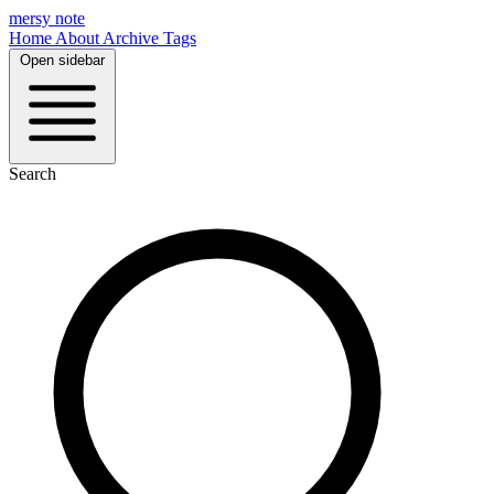
mersy note
Home
About
Archive
Tags
Open sidebar
Search