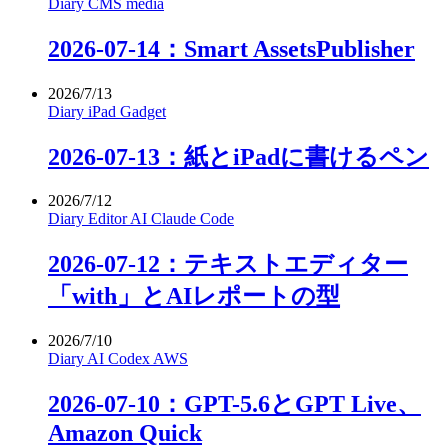
Diary
CMS
media
2026-07-14：Smart AssetsPublisher
2026/7/13
Diary
iPad
Gadget
2026-07-13：紙とiPadに書けるペン
2026/7/12
Diary
Editor
AI
Claude Code
2026-07-12：テキストエディター
「with」とAIレポートの型
2026/7/10
Diary
AI
Codex
AWS
2026-07-10：GPT-5.6とGPT Live、
Amazon Quick