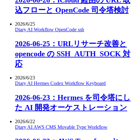
2026-06-26：iCloud 経由の URL 取
込フローと OpenCode 司令塔検討
2026/6/25
Diary
AI
Workflow
OpenCode
ssh
2026-06-25：URLリサーチ改善と
opencode の SSH_AUTH_SOCK 対
応
2026/6/23
Diary
AI
Hermes
Codex
Workflow
Keyboard
2026-06-23：Hermes を司令塔にし
た AI 開発オーケストレーション
2026/6/22
Diary
AI
AWS
CMS
Movable Type
Workflow