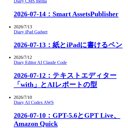
Diary
CMS
media
2026-07-14：Smart AssetsPublisher
2026/7/13
Diary
iPad
Gadget
2026-07-13：紙とiPadに書けるペン
2026/7/12
Diary
Editor
AI
Claude Code
2026-07-12：テキストエディター
「with」とAIレポートの型
2026/7/10
Diary
AI
Codex
AWS
2026-07-10：GPT-5.6とGPT Live、
Amazon Quick