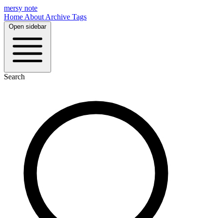
mersy note
Home
About
Archive
Tags
Open sidebar
Search