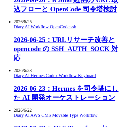
2026-06-26：iCloud 経由の URL 取
込フローと OpenCode 司令塔検討
2026/6/25
Diary
AI
Workflow
OpenCode
ssh
2026-06-25：URLリサーチ改善と
opencode の SSH_AUTH_SOCK 対
応
2026/6/23
Diary
AI
Hermes
Codex
Workflow
Keyboard
2026-06-23：Hermes を司令塔にし
た AI 開発オーケストレーション
2026/6/22
Diary
AI
AWS
CMS
Movable Type
Workflow