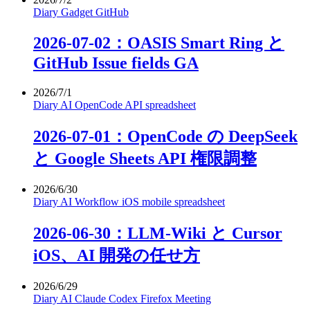
Diary
Gadget
GitHub
2026-07-02：OASIS Smart Ring と
GitHub Issue fields GA
2026/7/1
Diary
AI
OpenCode
API
spreadsheet
2026-07-01：OpenCode の DeepSeek
と Google Sheets API 権限調整
2026/6/30
Diary
AI
Workflow
iOS
mobile
spreadsheet
2026-06-30：LLM-Wiki と Cursor
iOS、AI 開発の任せ方
2026/6/29
Diary
AI
Claude
Codex
Firefox
Meeting