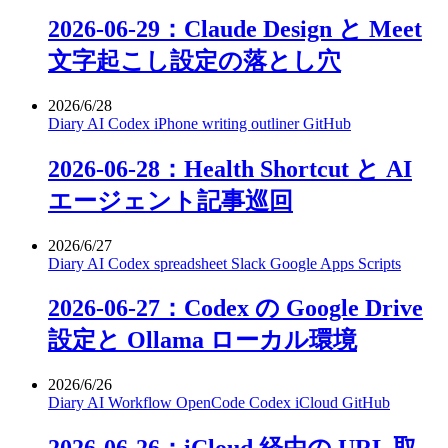
2026-06-29：Claude Design と Meet
文字起こし設定の落とし穴
2026/6/28
Diary
AI
Codex
iPhone
writing
outliner
GitHub
2026-06-28：Health Shortcut と AI
エージェント記事巡回
2026/6/27
Diary
AI
Codex
spreadsheet
Slack
Google Apps Scripts
2026-06-27：Codex の Google Drive
設定と Ollama ローカル環境
2026/6/26
Diary
AI
Workflow
OpenCode
Codex
iCloud
GitHub