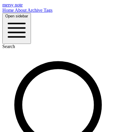
mersy note
Home
About
Archive
Tags
Open sidebar
Search