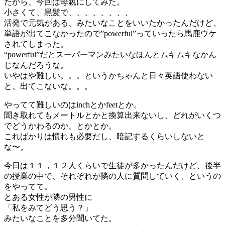
たから、今回は母親にしてみた。
小さくて、黒髪で、、、、、、、、
活発で元気がある、みたいなことをいいたかったんだけど、
単語が出てこなかったので”powerful”っていったら馬鹿ウケ
されてしまった。
“powerful”だとスーパーマンみたいなほんとムキムキなかん
じなんだろうな。
いやはや難しい。。。というかちゃんと日々英語使わない
と、出てこないな。。。
やってて難しいのはinchとかfeetとか。
聞き取れてもメートルとかと換算出来ないし、どれがいくつ
でどうかわるのか、とかとか。
こればかりは慣れも必要だし、暗記するくらいしないと
な〜。
今日は１１，１２人くらいで生徒が多かったんだけど、後半
の授業の中で、それぞれが隣の人に質問していく、というの
をやってて。
とある女性が隣の男性に
「私をみてどう思う？」
みたいなことを多分聞いてた。