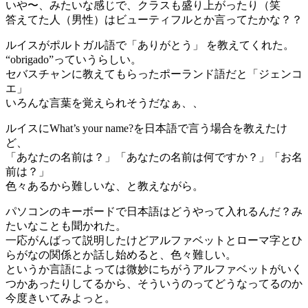
いや〜、みたいな感じで、クラスも盛り上がったり（笑
答えてた人（男性）はビューティフルとか言ってたかな？？
ルイスがポルトガル語で「ありがとう」 を教えてくれた。
“obrigado”っていうらしい。
セバスチャンに教えてもらったポーランド語だと「ジェンコ
エ」
いろんな言葉を覚えられそうだなぁ、、
ルイスにWhat’s your name?を日本語で言う場合を教えたけ
ど、
「あなたの名前は？」「あなたの名前は何ですか？」「お名
前は？」
色々あるから難しいな、と教えながら。
パソコンのキーボードで日本語はどうやって入れるんだ？み
たいなことも聞かれた。
一応がんばって説明したけどアルファベットとローマ字とひ
らがなの関係とか話し始めると、色々難しい。
というか言語によっては微妙にちがうアルファベットがいく
つかあったりしてるから、そういうのってどうなってるのか
今度きいてみよっと。