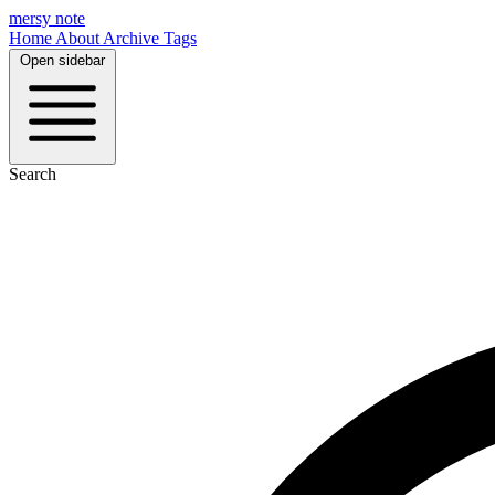
mersy note
Home
About
Archive
Tags
Open sidebar
Search