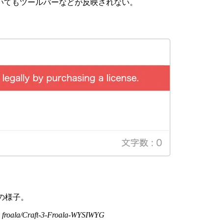
いてもツールバーなどが反映されない。
態の様子。
18 · froala/Craft-3-Froala-WYSIWYG