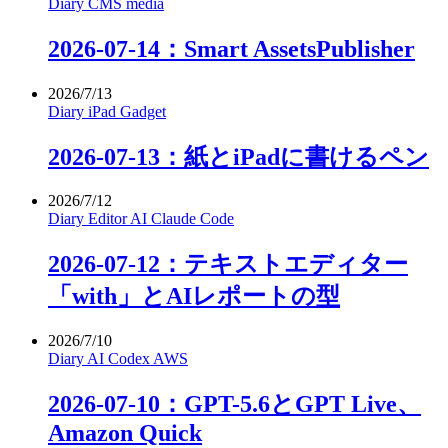
Diary
CMS
media
2026-07-14：Smart AssetsPublisher
2026/7/13
Diary
iPad
Gadget
2026-07-13：紙とiPadに書けるペン
2026/7/12
Diary
Editor
AI
Claude Code
2026-07-12：テキストエディター
「with」とAIレポートの型
2026/7/10
Diary
AI
Codex
AWS
2026-07-10：GPT-5.6とGPT Live、
Amazon Quick