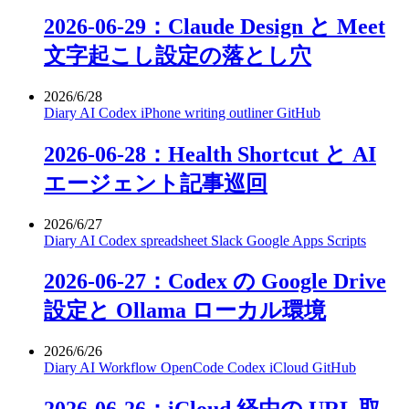
2026-06-29：Claude Design と Meet
文字起こし設定の落とし穴
2026/6/28
Diary
AI
Codex
iPhone
writing
outliner
GitHub
2026-06-28：Health Shortcut と AI
エージェント記事巡回
2026/6/27
Diary
AI
Codex
spreadsheet
Slack
Google Apps Scripts
2026-06-27：Codex の Google Drive
設定と Ollama ローカル環境
2026/6/26
Diary
AI
Workflow
OpenCode
Codex
iCloud
GitHub