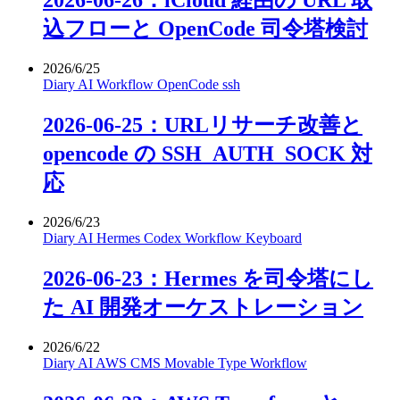
2026-06-26：iCloud 経由の URL 取
込フローと OpenCode 司令塔検討
2026/6/25
Diary
AI
Workflow
OpenCode
ssh
2026-06-25：URLリサーチ改善と
opencode の SSH_AUTH_SOCK 対
応
2026/6/23
Diary
AI
Hermes
Codex
Workflow
Keyboard
2026-06-23：Hermes を司令塔にし
た AI 開発オーケストレーション
2026/6/22
Diary
AI
AWS
CMS
Movable Type
Workflow