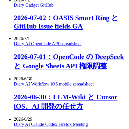
Diary
Gadget
GitHub
2026-07-02：OASIS Smart Ring と
GitHub Issue fields GA
2026/7/1
Diary
AI
OpenCode
API
spreadsheet
2026-07-01：OpenCode の DeepSeek
と Google Sheets API 権限調整
2026/6/30
Diary
AI
Workflow
iOS
mobile
spreadsheet
2026-06-30：LLM-Wiki と Cursor
iOS、AI 開発の任せ方
2026/6/29
Diary
AI
Claude
Codex
Firefox
Meeting