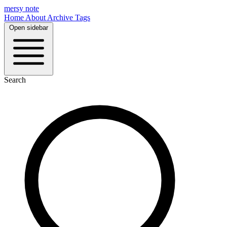
mersy note
Home
About
Archive
Tags
Open sidebar
Search