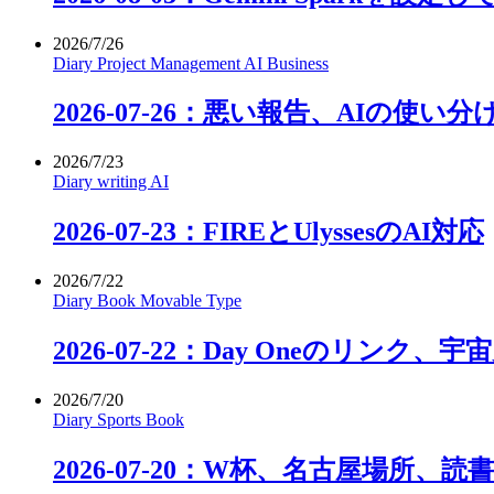
2026/7/26
Diary
Project Management
AI
Business
2026-07-26：悪い報告、AIの使い
2026/7/23
Diary
writing
AI
2026-07-23：FIREとUlyssesのAI対応
2026/7/22
Diary
Book
Movable Type
2026-07-22：Day Oneのリンク、宇宙
2026/7/20
Diary
Sports
Book
2026-07-20：W杯、名古屋場所、読書