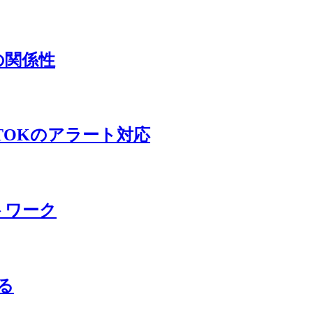
Iとの関係性
とATOKのアラート対応
ートワーク
る