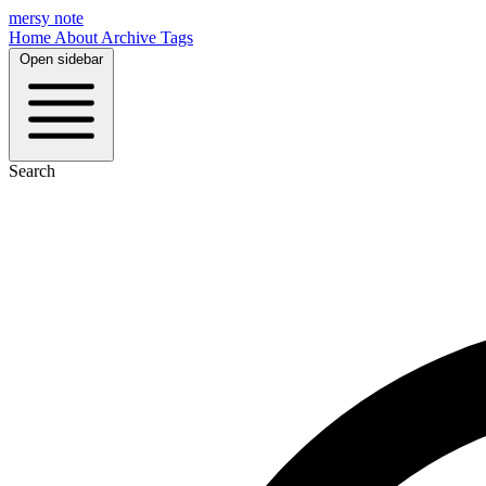
mersy note
Home
About
Archive
Tags
Open sidebar
Search