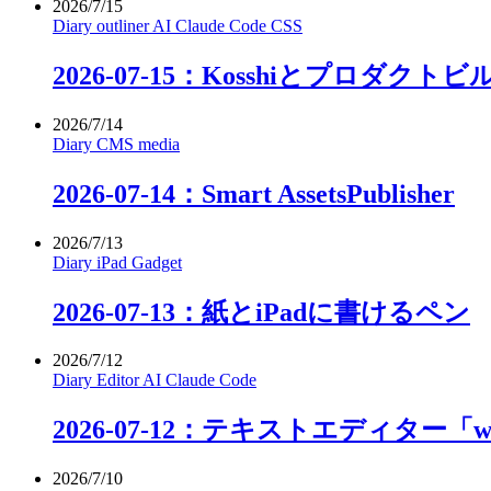
2026/7/15
Diary
outliner
AI
Claude Code
CSS
2026-07-15：Kosshiとプロダクト
2026/7/14
Diary
CMS
media
2026-07-14：Smart AssetsPublisher
2026/7/13
Diary
iPad
Gadget
2026-07-13：紙とiPadに書けるペン
2026/7/12
Diary
Editor
AI
Claude Code
2026-07-12：テキストエディター「
2026/7/10