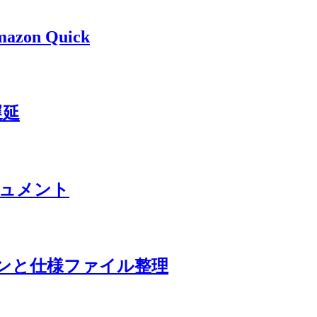
azon Quick
N遅延
ドキュメント
 プラグインと仕様ファイル整理