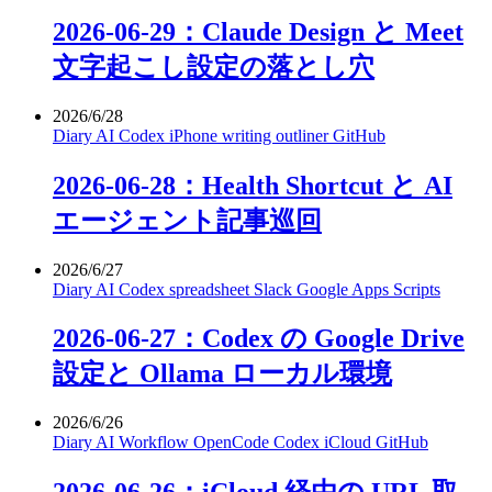
2026-06-29：Claude Design と Meet
文字起こし設定の落とし穴
2026/6/28
Diary
AI
Codex
iPhone
writing
outliner
GitHub
2026-06-28：Health Shortcut と AI
エージェント記事巡回
2026/6/27
Diary
AI
Codex
spreadsheet
Slack
Google Apps Scripts
2026-06-27：Codex の Google Drive
設定と Ollama ローカル環境
2026/6/26
Diary
AI
Workflow
OpenCode
Codex
iCloud
GitHub