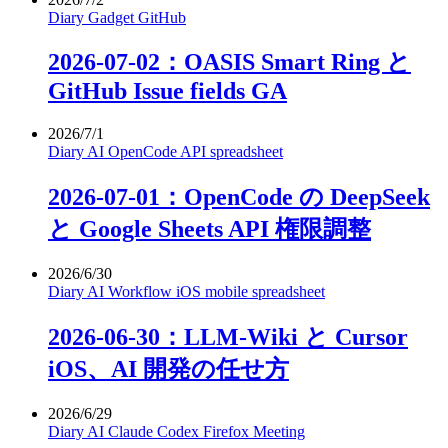
Diary
Gadget
GitHub
2026-07-02：OASIS Smart Ring と
GitHub Issue fields GA
2026/7/1
Diary
AI
OpenCode
API
spreadsheet
2026-07-01：OpenCode の DeepSeek
と Google Sheets API 権限調整
2026/6/30
Diary
AI
Workflow
iOS
mobile
spreadsheet
2026-06-30：LLM-Wiki と Cursor
iOS、AI 開発の任せ方
2026/6/29
Diary
AI
Claude
Codex
Firefox
Meeting