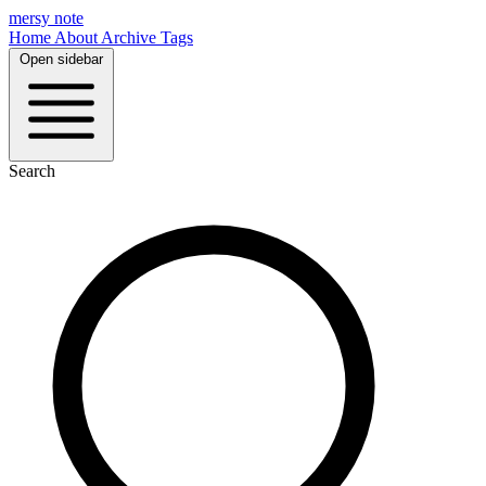
mersy note
Home
About
Archive
Tags
Open sidebar
Search