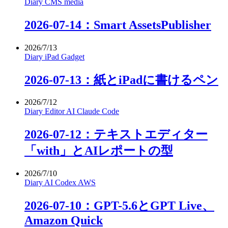
Diary
CMS
media
2026-07-14：Smart AssetsPublisher
2026/7/13
Diary
iPad
Gadget
2026-07-13：紙とiPadに書けるペン
2026/7/12
Diary
Editor
AI
Claude Code
2026-07-12：テキストエディター
「with」とAIレポートの型
2026/7/10
Diary
AI
Codex
AWS
2026-07-10：GPT-5.6とGPT Live、
Amazon Quick