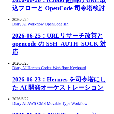
2026-06-26：iCloud 経由の URL 取
込フローと OpenCode 司令塔検討
2026/6/25
Diary
AI
Workflow
OpenCode
ssh
2026-06-25：URLリサーチ改善と
opencode の SSH_AUTH_SOCK 対
応
2026/6/23
Diary
AI
Hermes
Codex
Workflow
Keyboard
2026-06-23：Hermes を司令塔にし
た AI 開発オーケストレーション
2026/6/22
Diary
AI
AWS
CMS
Movable Type
Workflow