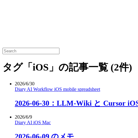
タグ「iOS」の記事一覧
(2件)
2026/6/30
Diary
AI
Workflow
iOS
mobile
spreadsheet
2026-06-30：LLM-Wiki と Curso
2026/6/9
Diary
AI
iOS
Mac
2026-06-09 のメモ