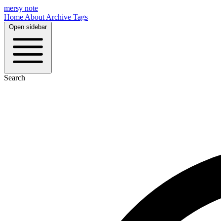
mersy note
Home
About
Archive
Tags
Open sidebar
Search