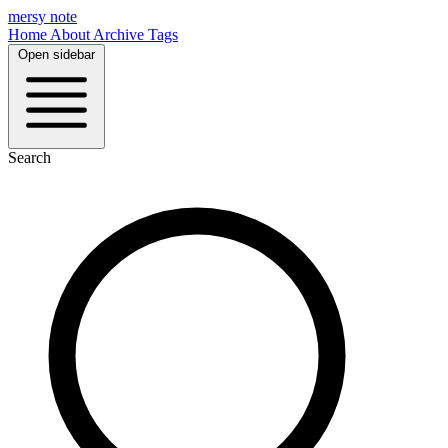
mersy note
Home
About
Archive
Tags
Open sidebar
Search