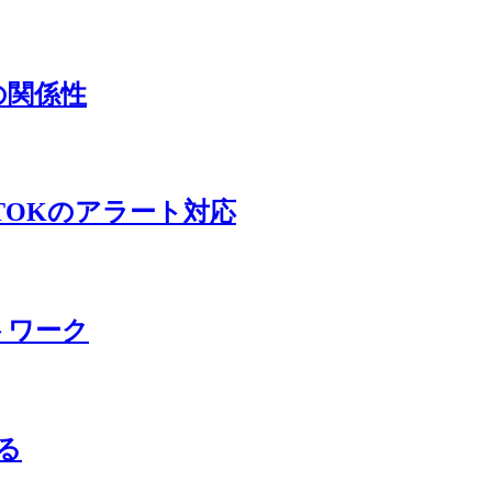
Iとの関係性
とATOKのアラート対応
ートワーク
る