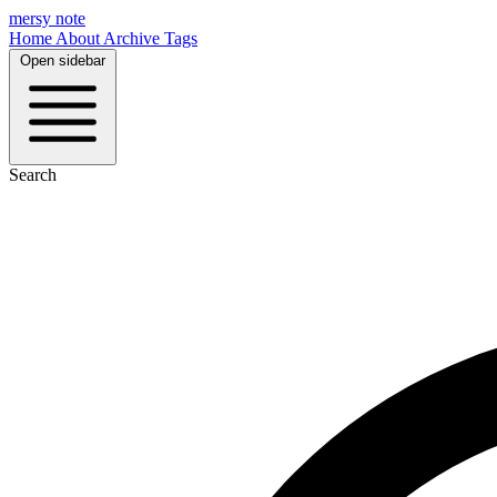
mersy note
Home
About
Archive
Tags
Open sidebar
Search