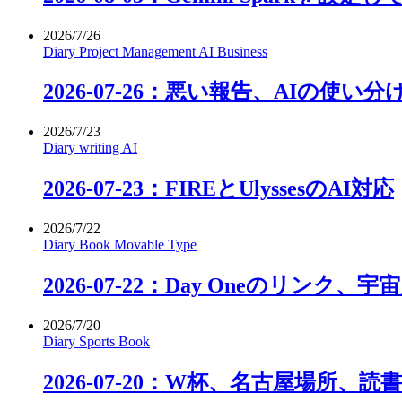
2026/7/26
Diary
Project Management
AI
Business
2026-07-26：悪い報告、AIの使い
2026/7/23
Diary
writing
AI
2026-07-23：FIREとUlyssesのAI対応
2026/7/22
Diary
Book
Movable Type
2026-07-22：Day Oneのリンク、宇宙
2026/7/20
Diary
Sports
Book
2026-07-20：W杯、名古屋場所、読書