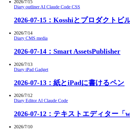
2026/7/15
Diary
outliner
AI
Claude Code
CSS
2026-07-15：Kosshiとプロダクト
2026/7/14
Diary
CMS
media
2026-07-14：Smart AssetsPublisher
2026/7/13
Diary
iPad
Gadget
2026-07-13：紙とiPadに書けるペン
2026/7/12
Diary
Editor
AI
Claude Code
2026-07-12：テキストエディター「
2026/7/10