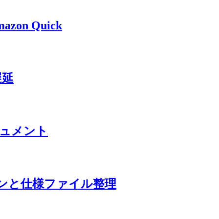
azon Quick
N遅延
ドキュメント
 プラグインと仕様ファイル整理