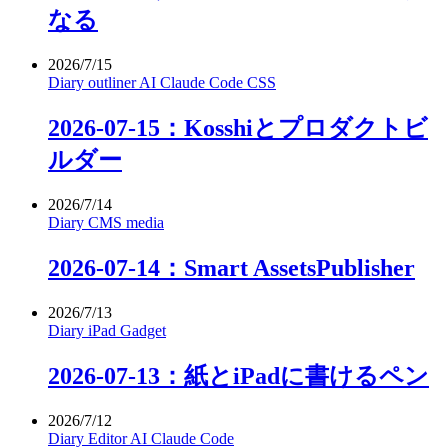
なる
2026/7/15
Diary
outliner
AI
Claude Code
CSS
2026-07-15：Kosshiとプロダクトビ
ルダー
2026/7/14
Diary
CMS
media
2026-07-14：Smart AssetsPublisher
2026/7/13
Diary
iPad
Gadget
2026-07-13：紙とiPadに書けるペン
2026/7/12
Diary
Editor
AI
Claude Code