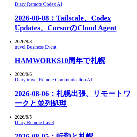
Diary
Remote
Codex
AI
2026-08-08：Tailscale、Codex
Updates、CursorのCloud Agent
2026/8/8
travel
Business
Event
HAMWORKS10周年で札幌
2026/8/6
Diary
travel
Remote
Communication
AI
2026-08-06：札幌出張、リモートワ
ークと並列処理
2026/8/5
Diary
Remote
travel
2026-08-05：転勤と札幌