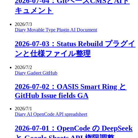
2026-07-04：GitベースCMSとAIド
キュメント
2026/7/3
Diary
Movable Type
Plugin
AI
Document
2026-07-03：Status Rebuild プラグイ
ンと仕様ファイル整理
2026/7/2
Diary
Gadget
GitHub
2026-07-02：OASIS Smart Ring と
GitHub Issue fields GA
2026/7/1
Diary
AI
OpenCode
API
spreadsheet
2026-07-01：OpenCode の DeepSeek