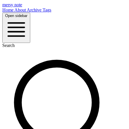
mersy note
Home
About
Archive
Tags
Open sidebar
Search