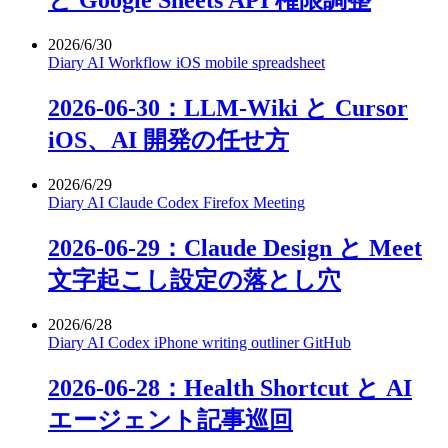
と Google Sheets API 権限調整
2026/6/30
Diary
AI
Workflow
iOS
mobile
spreadsheet
2026-06-30：LLM-Wiki と Cursor
iOS、AI 開発の任せ方
2026/6/29
Diary
AI
Claude
Codex
Firefox
Meeting
2026-06-29：Claude Design と Meet
文字起こし設定の落とし穴
2026/6/28
Diary
AI
Codex
iPhone
writing
outliner
GitHub
2026-06-28：Health Shortcut と AI
エージェント記事巡回