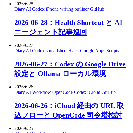
2026/6/28
Diary
AI
Codex
iPhone
writing
outliner
GitHub
2026-06-28：Health Shortcut と AI
エージェント記事巡回
2026/6/27
Diary
AI
Codex
spreadsheet
Slack
Google Apps Scripts
2026-06-27：Codex の Google Drive
設定と Ollama ローカル環境
2026/6/26
Diary
AI
Workflow
OpenCode
Codex
iCloud
GitHub
2026-06-26：iCloud 経由の URL 取
込フローと OpenCode 司令塔検討
2026/6/25