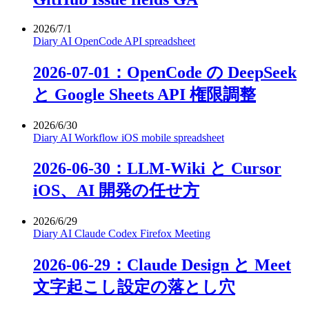
2026/7/1
Diary
AI
OpenCode
API
spreadsheet
2026-07-01：OpenCode の DeepSeek
と Google Sheets API 権限調整
2026/6/30
Diary
AI
Workflow
iOS
mobile
spreadsheet
2026-06-30：LLM-Wiki と Cursor
iOS、AI 開発の任せ方
2026/6/29
Diary
AI
Claude
Codex
Firefox
Meeting
2026-06-29：Claude Design と Meet
文字起こし設定の落とし穴