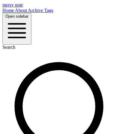
mersy note
Home
About
Archive
Tags
Open sidebar
Search