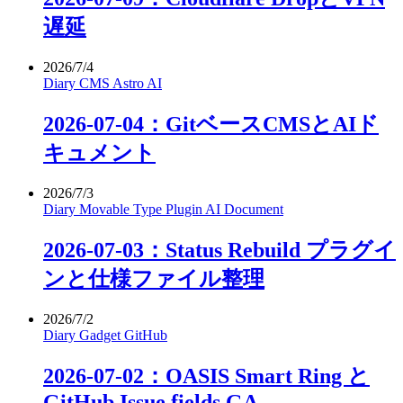
遅延
2026/7/4
Diary
CMS
Astro
AI
2026-07-04：GitベースCMSとAIド
キュメント
2026/7/3
Diary
Movable Type
Plugin
AI
Document
2026-07-03：Status Rebuild プラグイ
ンと仕様ファイル整理
2026/7/2
Diary
Gadget
GitHub
2026-07-02：OASIS Smart Ring と
GitHub Issue fields GA