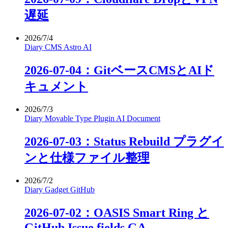
遅延
2026/7/4
Diary
CMS
Astro
AI
2026-07-04：GitベースCMSとAIド
キュメント
2026/7/3
Diary
Movable Type
Plugin
AI
Document
2026-07-03：Status Rebuild プラグイ
ンと仕様ファイル整理
2026/7/2
Diary
Gadget
GitHub
2026-07-02：OASIS Smart Ring と
GitHub Issue fields GA