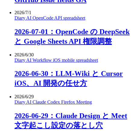
2026/7/1
Diary
AI
OpenCode
API
spreadsheet
2026-07-01：OpenCode の DeepSeek
と Google Sheets API 権限調整
2026/6/30
Diary
AI
Workflow
iOS
mobile
spreadsheet
2026-06-30：LLM-Wiki と Cursor
iOS、AI 開発の任せ方
2026/6/29
Diary
AI
Claude
Codex
Firefox
Meeting
2026-06-29：Claude Design と Meet
文字起こし設定の落とし穴