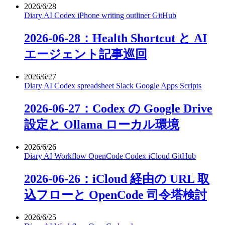
2026/6/28
Diary
AI
Codex
iPhone
writing
outliner
GitHub
2026-06-28：Health Shortcut と AI
エージェント記事巡回
2026/6/27
Diary
AI
Codex
spreadsheet
Slack
Google Apps Scripts
2026-06-27：Codex の Google Drive
設定と Ollama ローカル環境
2026/6/26
Diary
AI
Workflow
OpenCode
Codex
iCloud
GitHub
2026-06-26：iCloud 経由の URL 取
込フローと OpenCode 司令塔検討
2026/6/25