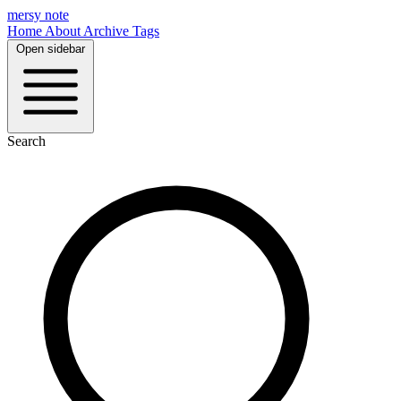
mersy note
Home
About
Archive
Tags
Open sidebar
Search