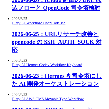
2026-06-26：iCloud 経由の URL 取
込フローと OpenCode 司令塔検討
2026/6/25
Diary
AI
Workflow
OpenCode
ssh
2026-06-25：URLリサーチ改善と
opencode の SSH_AUTH_SOCK 対
応
2026/6/23
Diary
AI
Hermes
Codex
Workflow
Keyboard
2026-06-23：Hermes を司令塔にし
た AI 開発オーケストレーション
2026/6/22
Diary
AI
AWS
CMS
Movable Type
Workflow