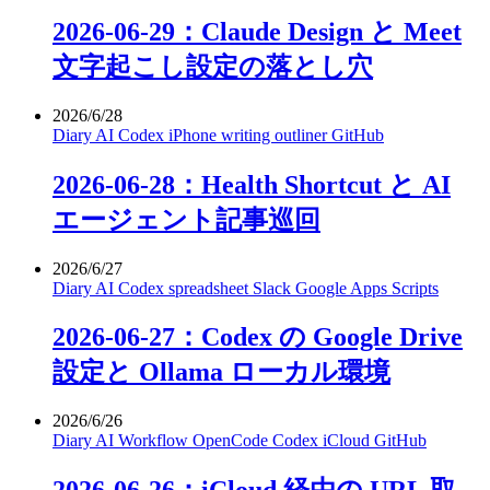
2026-06-29：Claude Design と Meet
文字起こし設定の落とし穴
2026/6/28
Diary
AI
Codex
iPhone
writing
outliner
GitHub
2026-06-28：Health Shortcut と AI
エージェント記事巡回
2026/6/27
Diary
AI
Codex
spreadsheet
Slack
Google Apps Scripts
2026-06-27：Codex の Google Drive
設定と Ollama ローカル環境
2026/6/26
Diary
AI
Workflow
OpenCode
Codex
iCloud
GitHub