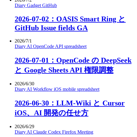
Diary
Gadget
GitHub
2026-07-02：OASIS Smart Ring と
GitHub Issue fields GA
2026/7/1
Diary
AI
OpenCode
API
spreadsheet
2026-07-01：OpenCode の DeepSeek
と Google Sheets API 権限調整
2026/6/30
Diary
AI
Workflow
iOS
mobile
spreadsheet
2026-06-30：LLM-Wiki と Cursor
iOS、AI 開発の任せ方
2026/6/29
Diary
AI
Claude
Codex
Firefox
Meeting