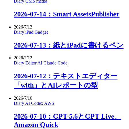
Diary
CMS
media
2026-07-14：Smart AssetsPublisher
2026/7/13
Diary
iPad
Gadget
2026-07-13：紙とiPadに書けるペン
2026/7/12
Diary
Editor
AI
Claude Code
2026-07-12：テキストエディター
「with」とAIレポートの型
2026/7/10
Diary
AI
Codex
AWS
2026-07-10：GPT-5.6とGPT Live、
Amazon Quick