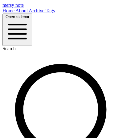
mersy note
Home
About
Archive
Tags
Open sidebar
Search