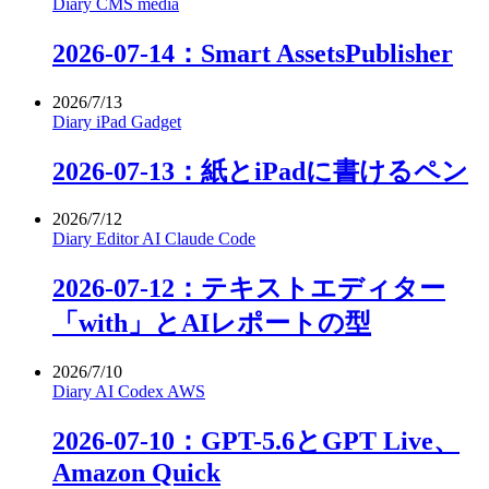
Diary
CMS
media
2026-07-14：Smart AssetsPublisher
2026/7/13
Diary
iPad
Gadget
2026-07-13：紙とiPadに書けるペン
2026/7/12
Diary
Editor
AI
Claude Code
2026-07-12：テキストエディター
「with」とAIレポートの型
2026/7/10
Diary
AI
Codex
AWS
2026-07-10：GPT-5.6とGPT Live、
Amazon Quick