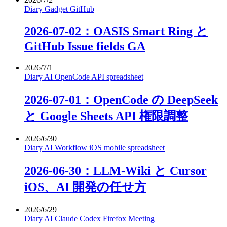
Diary
Gadget
GitHub
2026-07-02：OASIS Smart Ring と
GitHub Issue fields GA
2026/7/1
Diary
AI
OpenCode
API
spreadsheet
2026-07-01：OpenCode の DeepSeek
と Google Sheets API 権限調整
2026/6/30
Diary
AI
Workflow
iOS
mobile
spreadsheet
2026-06-30：LLM-Wiki と Cursor
iOS、AI 開発の任せ方
2026/6/29
Diary
AI
Claude
Codex
Firefox
Meeting