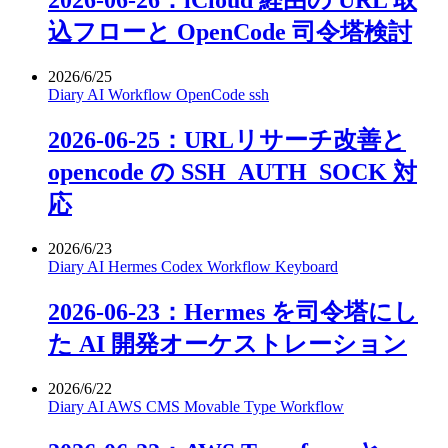
2026-06-26：iCloud 経由の URL 取
込フローと OpenCode 司令塔検討
2026/6/25
Diary
AI
Workflow
OpenCode
ssh
2026-06-25：URLリサーチ改善と
opencode の SSH_AUTH_SOCK 対
応
2026/6/23
Diary
AI
Hermes
Codex
Workflow
Keyboard
2026-06-23：Hermes を司令塔にし
た AI 開発オーケストレーション
2026/6/22
Diary
AI
AWS
CMS
Movable Type
Workflow