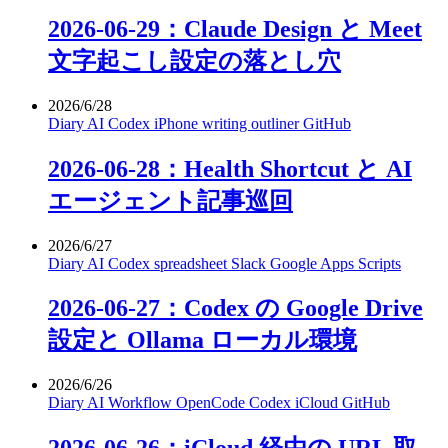
2026-06-29：Claude Design と Meet
文字起こし設定の落とし穴
2026/6/28
Diary
AI
Codex
iPhone
writing
outliner
GitHub
2026-06-28：Health Shortcut と AI
エージェント記事巡回
2026/6/27
Diary
AI
Codex
spreadsheet
Slack
Google Apps Scripts
2026-06-27：Codex の Google Drive
設定と Ollama ローカル環境
2026/6/26
Diary
AI
Workflow
OpenCode
Codex
iCloud
GitHub