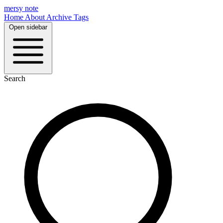
mersy note
Home
About
Archive
Tags
Open sidebar
Search