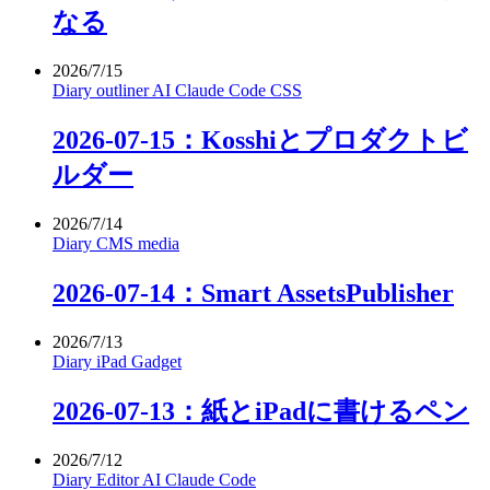
なる
2026/7/15
Diary
outliner
AI
Claude Code
CSS
2026-07-15：Kosshiとプロダクトビ
ルダー
2026/7/14
Diary
CMS
media
2026-07-14：Smart AssetsPublisher
2026/7/13
Diary
iPad
Gadget
2026-07-13：紙とiPadに書けるペン
2026/7/12
Diary
Editor
AI
Claude Code