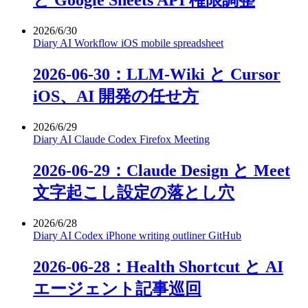
と Google Sheets API 権限調整
2026/6/30
Diary
AI
Workflow
iOS
mobile
spreadsheet
2026-06-30：LLM-Wiki と Cursor
iOS、AI 開発の任せ方
2026/6/29
Diary
AI
Claude
Codex
Firefox
Meeting
2026-06-29：Claude Design と Meet
文字起こし設定の落とし穴
2026/6/28
Diary
AI
Codex
iPhone
writing
outliner
GitHub
2026-06-28：Health Shortcut と AI
エージェント記事巡回