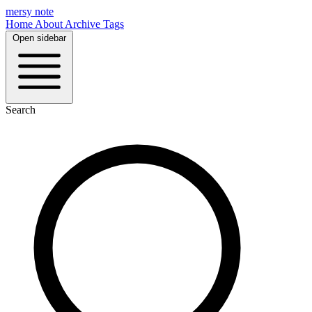
mersy note
Home
About
Archive
Tags
Open sidebar
Search