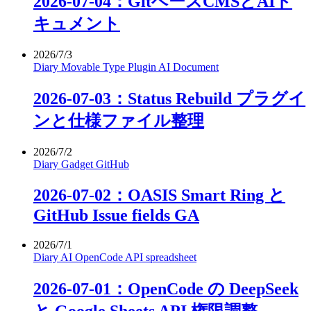
2026-07-04：GitベースCMSとAIド
キュメント
2026/7/3
Diary
Movable Type
Plugin
AI
Document
2026-07-03：Status Rebuild プラグイ
ンと仕様ファイル整理
2026/7/2
Diary
Gadget
GitHub
2026-07-02：OASIS Smart Ring と
GitHub Issue fields GA
2026/7/1
Diary
AI
OpenCode
API
spreadsheet
2026-07-01：OpenCode の DeepSeek