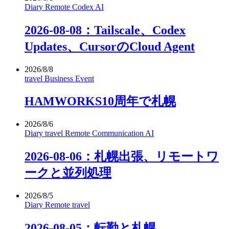
Diary
Remote
Codex
AI
2026-08-08：Tailscale、Codex
Updates、CursorのCloud Agent
2026/8/8
travel
Business
Event
HAMWORKS10周年で札幌
2026/8/6
Diary
travel
Remote
Communication
AI
2026-08-06：札幌出張、リモートワ
ークと並列処理
2026/8/5
Diary
Remote
travel
2026-08-05：転勤と札幌